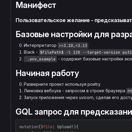
Манифест
Пользовательское желание - предсказыват
Базовые настройки для разр
Интерпретатор
>=3.10,<3.13
Black -
$FilePath$ -l 120 --target-version py31
- содержит базовые настройки эк
 .env_example
Начиная работу
Разверните проект используя poetry
Линковка вебхука - запросом в строке браузера
h
Запуск приложения через uvicorn, сделав его дост
GQL запрос для предсказан
mutation
(
$file
:
Upload
!){