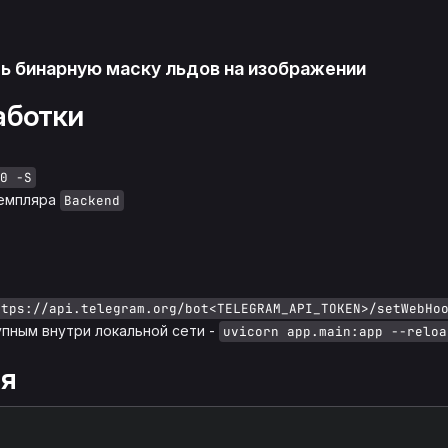
ь бинарную маску льдов на изображении
аботки
0 -S
земпляра
Backend
ttps://api.telegram.org/bot<TELEGRAM_API_TOKEN>/setWebHo
упным внутри локальной сети -
uvicorn app.main:app --reloa
ия