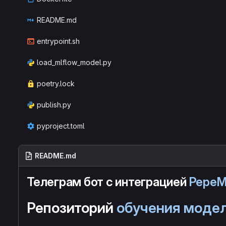
README.md
entrypoint.sh
load_mlflow_model.py
poetry.lock
publish.py
pyproject.toml
README.md
Телеграм бот с интеграцией
PepeM
Репозиторий
обучения моде