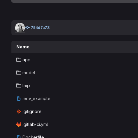
754d7a73
Name
app
model
tmp
.env_example
.gitignore
.gitlab-ci.yml
Dockerfile