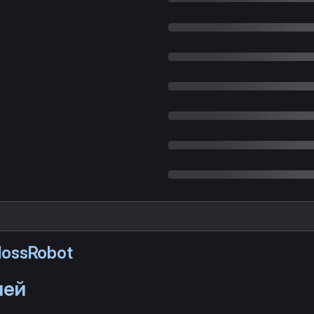
ossRobot
лей