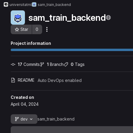
universitat
ml
sam_train_backend
sam_train_backend
Star
0
Actions
Project ID: 262
Project information
17
 Commits
1
 Branch
0
 Tags
README
Auto DevOps enabled
Created on
April 04, 2024
dev
sam_train_backend