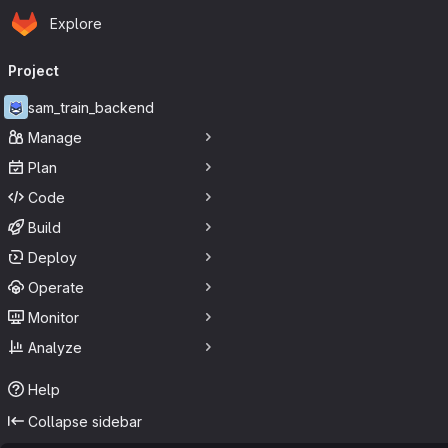
Homepage
Skip to main content
Explore
Primary navigation
Project
sam_train_backend
Manage
Plan
Code
Build
Deploy
Operate
Monitor
Analyze
Help
Collapse sidebar